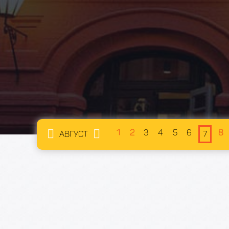
1
2
3
4
5
6
8
АВГУСТ
7