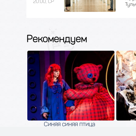
20:00, СР
Туль
Рекомендуем
а
Синяя синяя птица
6
11 сентября 2026