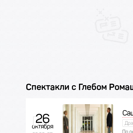
Спектакли с Глебом Ром
Саш
26
Дра
октября
По р