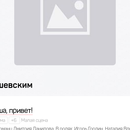
ашевским
а, привет!
ма
+6
Малая сцена
оману Дмитрия Данилова. В ролях: Игорь Гордин, Наталия Вд