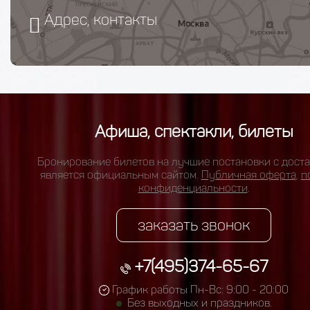
Адрес, контакты
Афиша, спектакли, билеты
Бронирование билетов на лучшие постановки с доста
является официальным сайтом.
Публичная оферта
,
п
конфиденциальности
.
заказать звонок
+7(495)374-65-67
График работы Пн-Вс: 9:00 - 20:00
Без выходных и праздников.