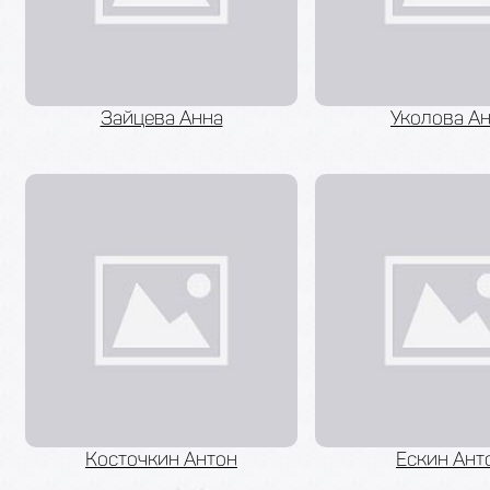
Зайцева Анна
Уколова А
Косточкин Антон
Ескин Ант