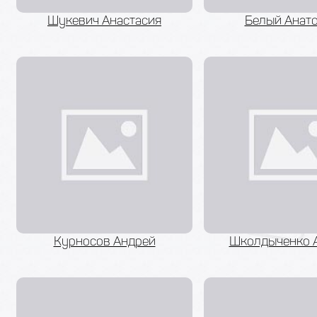
Шукевич Анастасия
Белый Анат
Курносов Андрей
Школдыченко 