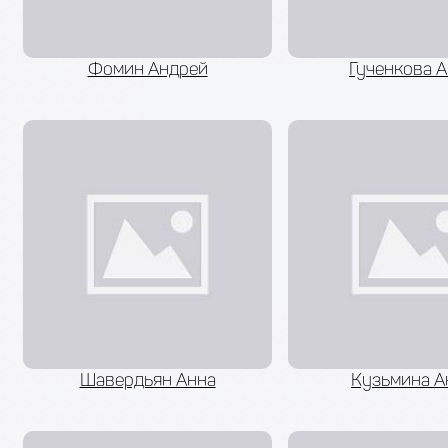
Фомин Андрей
Гученкова 
Шавердьян Анна
Кузьмина А