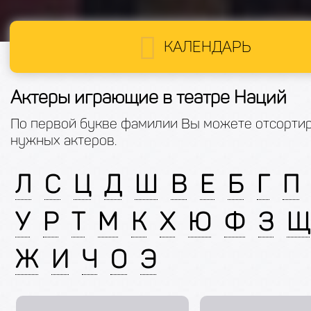
КАЛЕНДАРЬ
Актеры играющие в театре Наций
По первой букве фамилии Вы можете отсорти
нужных актеров.
Л
С
Ц
Д
Ш
В
Е
Б
Г
П
У
Р
Т
М
К
Х
Ю
Ф
З
Щ
Ж
И
Ч
О
Э