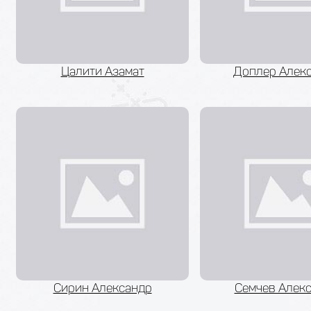
Цалити Азамат
Доплер Алек
Сирин Александр
Семчев Алек