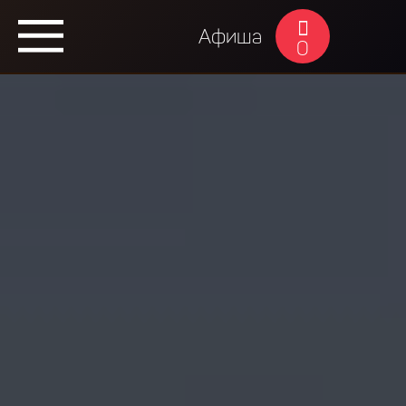
Афиша
0