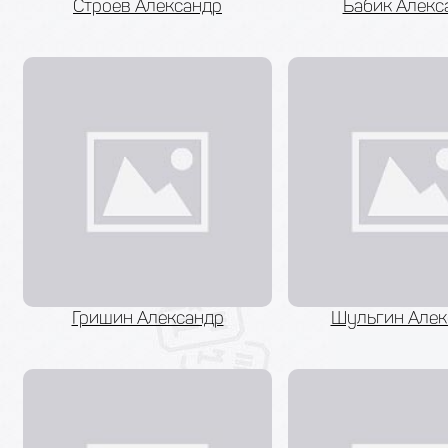
Строев Александр
Бабик Алекс
Гришин Александр
Шульгин Алек