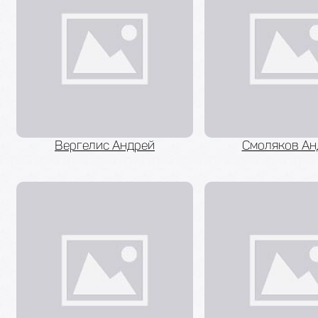
Вергелис Андрей
Смоляков Ан