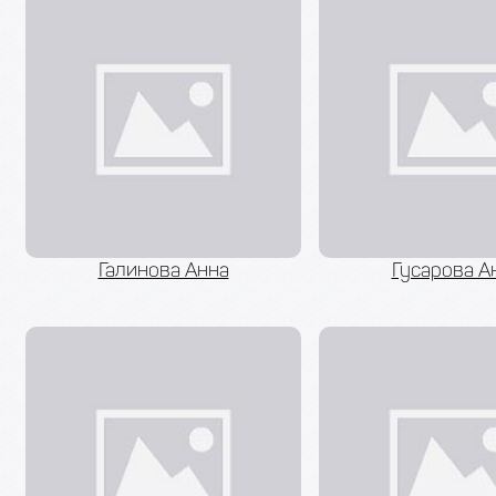
Галинова Анна
Гусарова А