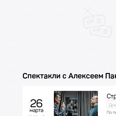
Спектакли с Алексеем П
Ст
26
Дра
марта
По п