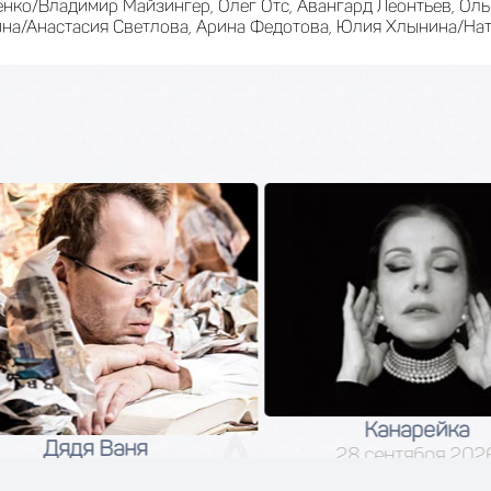
нко/Владимир Майзингер, Олег Отс, Авангард Леонтьев, Ол
на/Анастасия Светлова, Арина Федотова, Юлия Хлынина/Нат
Канарейка
Дядя Ваня
28 сентября 2026
04 сентября 2026