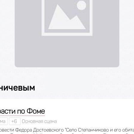
аничевым
расти по Фоме
ма
+6
Основная сцена
овести Федора Достоевского "Село Степанчиково и его обитат