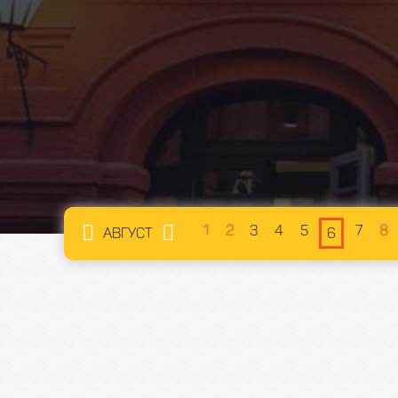
1
2
3
4
5
7
8
АВГУСТ
6