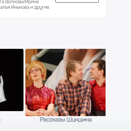
ьга Волкова/Ирина
алья Инькова и другие.
Рассказы Шукшина
С
02 сентября 2026
0