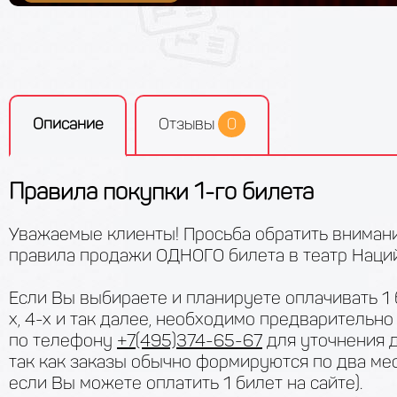
14
сентября
Понедельни
Выбор билетов
Описание
Отзывы
0
15
сентября
Выбор 
Вторник, 20:00
Правила покупки 1-го билета
19
Уважаемые клиенты! Просьба обратить вниман
октября
Понедельни
правила продажи ОДНОГО билета в театр Наций
Выбор билетов
Если Вы выбираете и планируете оплачивать 1 
х, 4-х и так далее, необходимо предварительно
по телефону
+7(495)374-65-67
для уточнения д
20
октября
Выбор 
Вторник, 20:00
так как заказы обычно формируются по два ме
если Вы можете оплатить 1 билет на сайте).