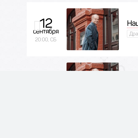
12
На
сентября
Дра
20:00, СБ
13
На
сентября
Дра
20:00, ВС
14
На