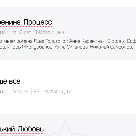
ренина. Процесс
ма
от 16 лет
Малая сцена
отивам романа Льва Толстого «Анна Каренина». В ролях: Соф
ов, Игорь Миркурбанов, Алла Сигалова, Николай Самсонов.
ше все
ма
Поэзия
+6
Малая сцена
ький. Любовь