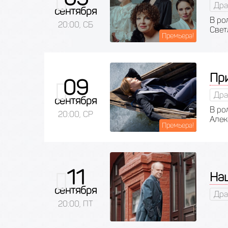
Дра
сентября
В ро
20:00, СБ
Свет
Премьера!
Пр
09
Дра
сентября
В ро
20:00, СР
Алек
Премьера!
11
На
сентября
Дра
20:00, ПТ