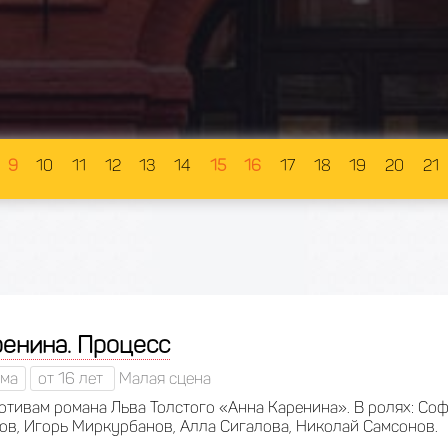
9
10
11
12
13
14
15
16
17
18
19
20
21
ренина. Процесс
ма
от 16 лет
Малая сцена
отивам романа Льва Толстого «Анна Каренина». В ролях: Соф
ов, Игорь Миркурбанов, Алла Сигалова, Николай Самсонов.