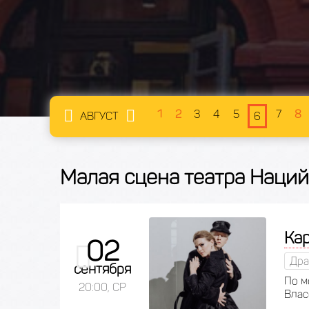
1
2
3
4
5
7
8
АВГУСТ
6
Малая сцена театра Наций
Ка
02
Дра
сентября
По м
20:00, СР
Влас