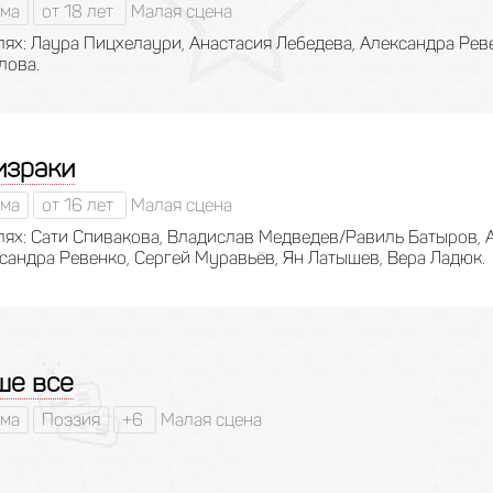
ма
от 18 лет
Малая сцена
лях: Лаура Пицхелаури, Анастасия Лебедева, Александра Рев
лова.
израки
ма
от 16 лет
Малая сцена
лях: Сати Спивакова, Владислав Медведев/Равиль Батыров, 
сандра Ревенко, Сергей Муравьёв, Ян Латышев, Вера Ладюк.
ше все
ма
Поэзия
+6
Малая сцена