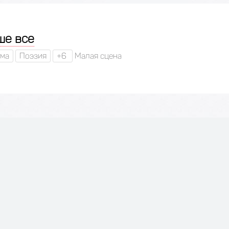
ше все
ма
Поэзия
+6
Малая сцена
ше все
ма
Поэзия
+6
Малая сцена
ше все