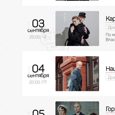
Ка
03
Дра
сентября
По м
20:00, ЧТ
Влас
04
На
сентября
Дра
20:00, ПТ
Гор
05