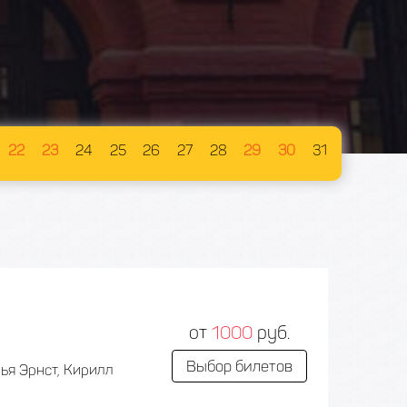
22
23
24
25
26
27
28
29
30
31
от
1000
руб.
Выбор билетов
ья Эрнст, Кирилл